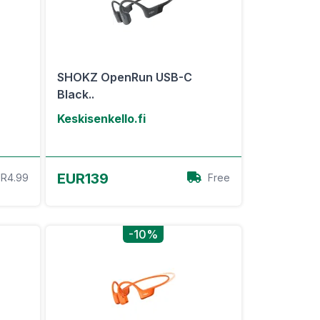
SHOKZ OpenRun USB-C
Black..
Keskisenkello.fi
View Offer
EUR139
R4.99
Free
-10%