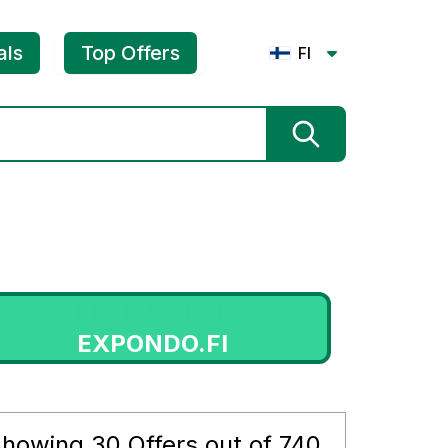
als
Top Offers
FI
SPECIAL DEALS
EXPONDO.FI
Showing
30
Offers out of
740