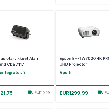
adiotarvikkeet Alan
Epson EH-TW7000 4K PR
and Cba 7117
UHD Projector
integrator.fi
Vpd.fi
View Offer
View Offer
21.75
EUR1299.99
EUR10.99
EU