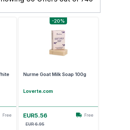
-20%
hite
Nurme Goat Milk Soap 100g
Loverte.com
View Offer
EUR5.56
Free
Free
EUR 6.95