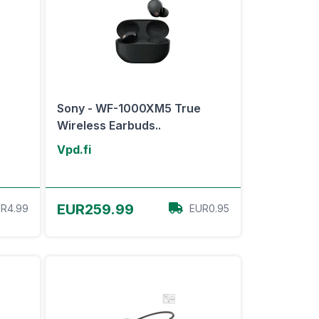
Sony - WF-1000XM5 True
Wireless Earbuds..
Vpd.fi
View Offer
EUR259.99
R4.99
EUR0.95