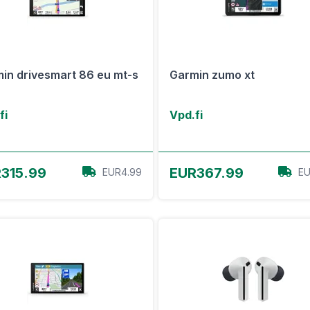
in drivesmart 86 eu mt-s
Garmin zumo xt
fi
Vpd.fi
View Offer
View Offer
315.99
EUR367.99
EUR4.99
EU