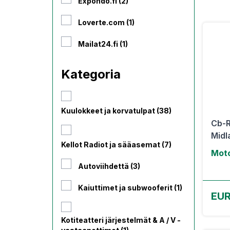
Expondo.fi (2)
Loverte.com (1)
Mailat24.fi (1)
Kategoria
Kuulokkeet ja korvatulpat (38)
Cb-R
Midl
Kellot Radiot ja sääasemat (7)
Moto
Autoviihdettä (3)
Kaiuttimet ja subwooferit (1)
EUR
Kotiteatteri järjestelmät & A / V -