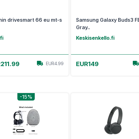
in drivesmart 66 eu mt-s
Samsung Galaxy Buds3 F
Gray..
fi
Keskisenkello.fi
View Offer
View Offer
211.99
EUR149
EUR4.99
-15%