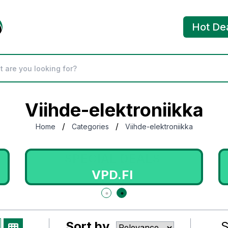
Hot De
Viihde-elektroniikka
/
/
Home
Categories
Viihde-elektroniikka
SPECIAL DEALS
VPD.FI
Sort by