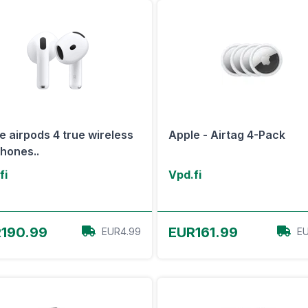
e airpods 4 true wireless
Apple - Airtag 4-Pack
hones..
fi
Vpd.fi
View Offer
View Offer
190.99
EUR161.99
EUR4.99
EU