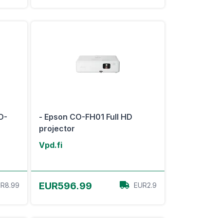
O-
- Epson CO-FH01 Full HD
projector
Vpd.fi
View Offer
EUR596.99
R8.99
EUR2.9