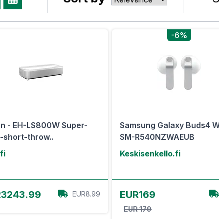
-6%
n - EH-LS800W Super-
Samsung Galaxy Buds4 W
a-short-throw..
SM-R540NZWAEUB
fi
Keskisenkello.fi
View Offer
View Offer
3243.99
EUR169
EUR8.99
EUR 179