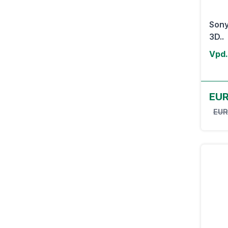
Sony
3D..
Vpd.
EUR
EUR