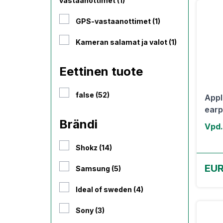
vastaanottimet (1)
GPS-vastaanottimet (1)
Kameran salamat ja valot (1)
Eettinen tuote
false (52)
Appl
earp
Brändi
Vpd.
Shokz (14)
EUR
Samsung (5)
Ideal of sweden (4)
Sony (3)