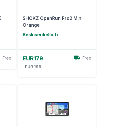
E
SHOKZ OpenRun Pro2 Mini
Orange
Keskisenkello.fi
View Offer
EUR179
Free
Free
EUR 199