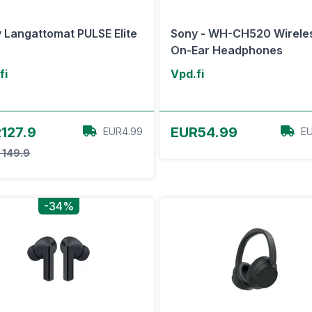
 Langattomat PULSE Elite
Sony - WH-CH520 Wirele
On-Ear Headphones
fi
Vpd.fi
View Offer
View Offer
127.9
EUR54.99
EUR4.99
EU
 149.9
-34%