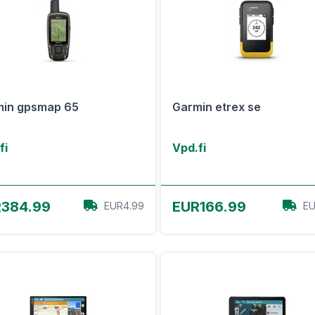
min gpsmap 65
Garmin etrex se
fi
Vpd.fi
View Offer
View Offer
384.99
EUR166.99
EUR4.99
EU