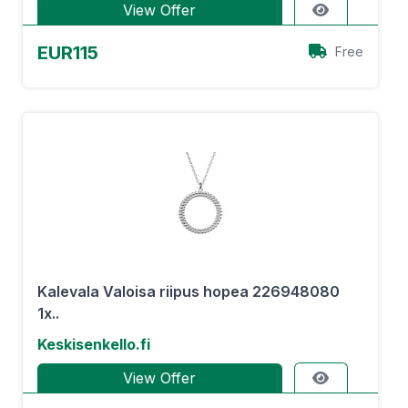
View Offer
EUR115
Free
Kalevala Valoisa riipus hopea 226948080
1x..
Keskisenkello.fi
View Offer