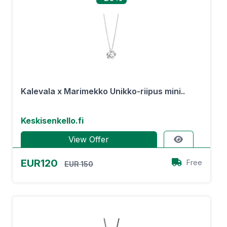
Kalevala x Marimekko Unikko-riipus mini..
Keskisenkello.fi
View Offer
EUR120
Free
EUR 150