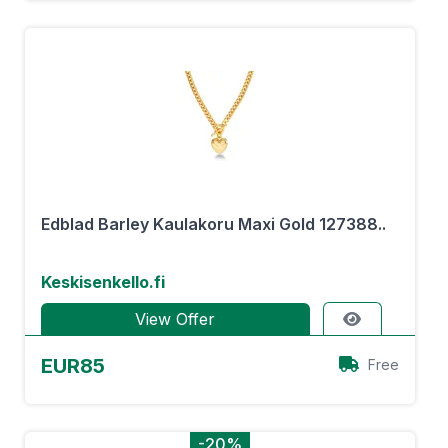
Edblad Barley Kaulakoru Maxi Gold 127388..
Keskisenkello.fi
View Offer
EUR85
Free
-20%