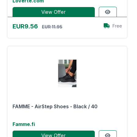
Loverte.com
View Offer
EUR9.56
Free
EUR 11.95
FAMME - AirStep Shoes - Black / 40
Famme.fi
View Offer