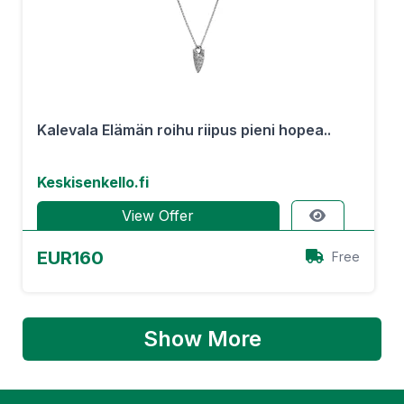
Kalevala Elämän roihu riipus pieni hopea..
Keskisenkello.fi
View Offer
EUR160
Free
Show More