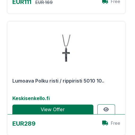
EUR111
Free
EUR 169
Lumoava Polku risti / rippiristi 5010 10..
Keskisenkello.fi
View Offer
EUR289
Free