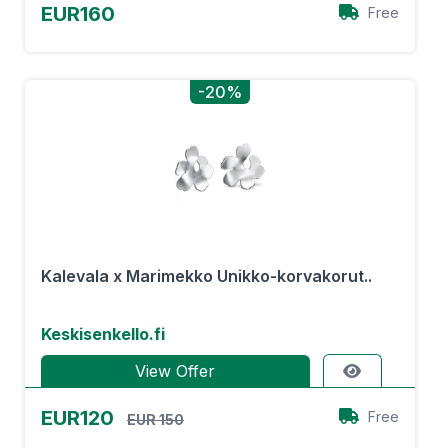
EUR160
Free
-20%
Kalevala x Marimekko Unikko-korvakorut..
Keskisenkello.fi
View Offer
EUR120
Free
EUR 150