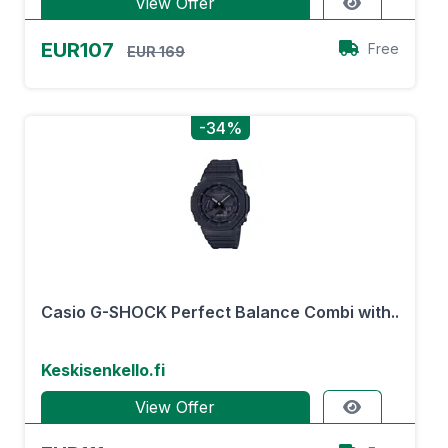
View Offer
EUR107
Free
EUR 169
-34%
Casio G-SHOCK Perfect Balance Combi with..
Keskisenkello.fi
View Offer