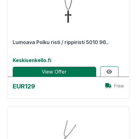
Lumoava Polku risti / rippiristi 5010 96..
Keskisenkello.fi
View Offer
EUR129
Free