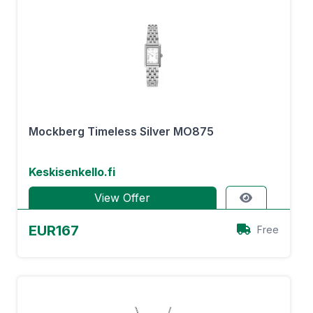
Mockberg Timeless Silver MO875
Keskisenkello.fi
View Offer
EUR167
Free