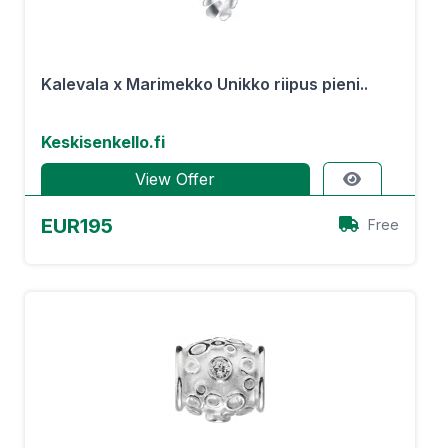
Kalevala x Marimekko Unikko riipus pieni..
Keskisenkello.fi
View Offer
EUR195
Free