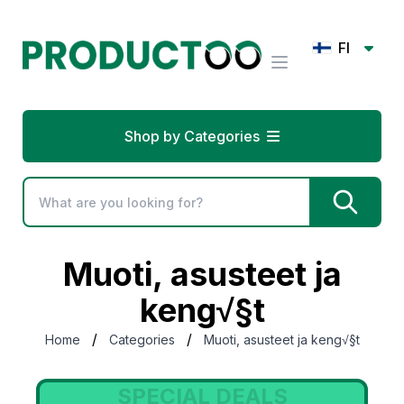
FI
Shop by Categories
Muoti, asusteet ja
keng√§t
/
/
Home
Categories
Muoti, asusteet ja keng√§t
SPECIAL DEALS