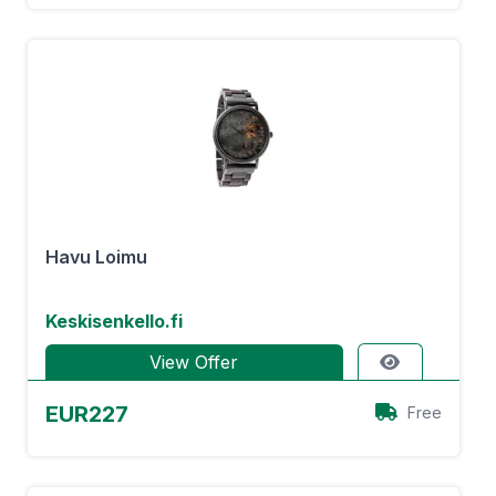
Havu Loimu
Keskisenkello.fi
View Offer
EUR227
Free