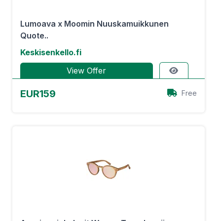
Lumoava x Moomin Nuuskamuikkunen
Quote..
Keskisenkello.fi
View Offer
EUR159
Free